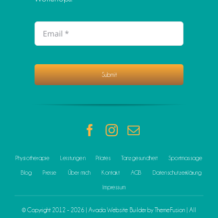
Submit
Physiotherapie
Leistungen
Pilates
Tanzgesundheit
Sportmassage
Blog
Preise
Über mich
Kontakt
AGB
Datenschutzerklärung
Impressum
© Copyright 2012 - 2026 | Avada Website Builder by
ThemeFusion
| All