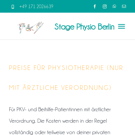
Skip
+49 171 2026639
to
Stage Physio Berlin
content
Togg
Navi
Home
Über mich
PREISE FÜR PHYSIOTHERAPIE (NUR
Leistungen
MIT ÄRZTLICHE VERORDNUNG)
Kurse & Workshops
Für PKV- und Beihilfe-Patientinnen mit ärztlicher
Verordnung.
Die Kosten werden in der Regel
Blog
vollständig oder teilweise von deiner privaten