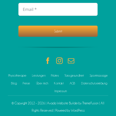
Submit
Physiotherapie
Leistungen
Pilates
Tanzgesundheit
Sportmassage
Blog
Preise
Über mich
Kontakt
AGB
Datenschutzerklärung
Impressum
© Copyright 2012 - 2026 | Avada Website Builder by
ThemeFusion
| All
Rights Reserved | Powered by
WordPress