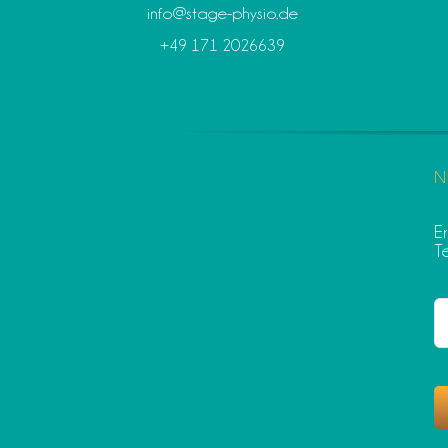
info@stage-physio.de
+49 171 2026639
N
E
T