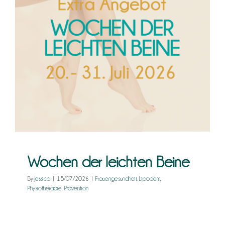
Kontakt
Wochen der leichten Beine
Frauengesundheit
Lipödem
Physiotherapie
Prävention
Wochen der leichten Beine
By
Jessica
|
15/07/2026
|
Frauengesundheit
,
Lipödem
,
Physiotherapie
,
Prävention