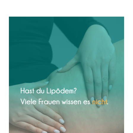
Lipödem – wenn dein Körper
jahrelang nicht ernst genommen
wurde
Frauengesundheit
Lipödem
Physiotherapie