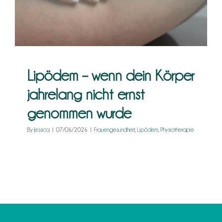
Lipödem – wenn dein Körper
jahrelang nicht ernst
genommen wurde
By
Jessica
|
07/06/2026
|
Frauengesundheit
,
Lipödem
,
Physiotherapie