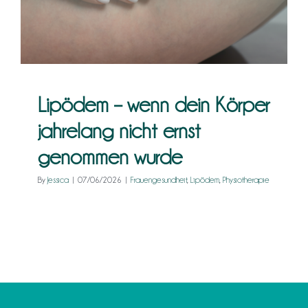
Lipödem – wenn dein Körper
jahrelang nicht ernst
genommen wurde
By
Jessica
|
07/06/2026
|
Frauengesundheit
,
Lipödem
,
Physiotherapie