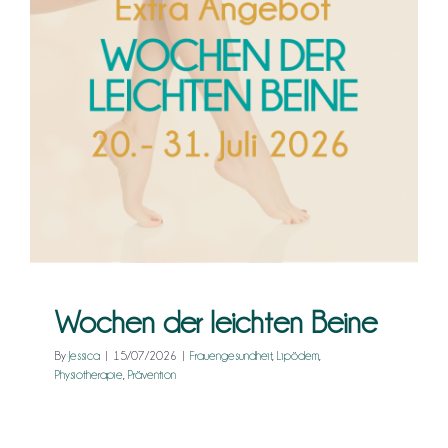
Kontakt
Wochen der leichten Beine
Frauengesundheit
Lipödem
Physiotherapie
Prävention
Wochen der leichten Beine
By
Jessica
|
15/07/2026
|
Frauengesundheit
,
Lipödem
,
Physiotherapie
,
Prävention