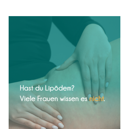
Lipödem – wenn dein Körper
jahrelang nicht ernst genommen
wurde
Frauengesundheit
Lipödem
Physiotherapie