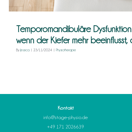
Temporomandibuläre Dysfunktion
wenn der Kiefer mehr beeinflusst, 
By
Jessica
|
23/11/2024
|
Physiotherapie
Kontakt
info@stage-physio.de
+49 171 2026639