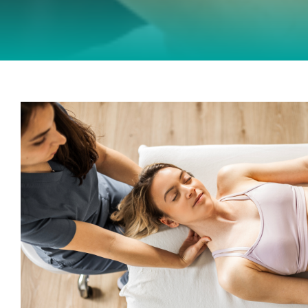
Temporomandibuläre Dysfunktion 
der Kiefer mehr beeinflusst, als
Physiotherapie