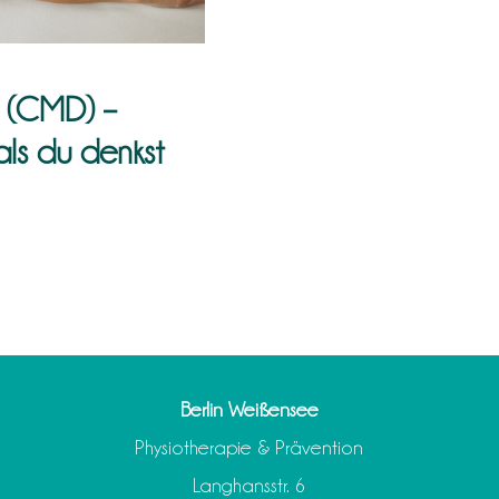
 (CMD) –
als du denkst
Berlin Weißensee
Physiotherapie & Prävention
Langhansstr. 6