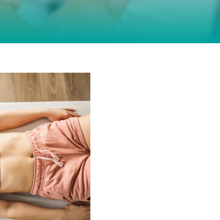
(CMD) – wenn
 du denkst