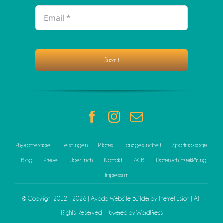
Submit
Physiotherapie
Leistungen
Pilates
Tanzgesundheit
Sportmassage
Blog
Preise
Über mich
Kontakt
AGB
Datenschutzerklärung
Impressum
© Copyright 2012 - 2026 | Avada Website Builder by
ThemeFusion
| All
Rights Reserved | Powered by
WordPress