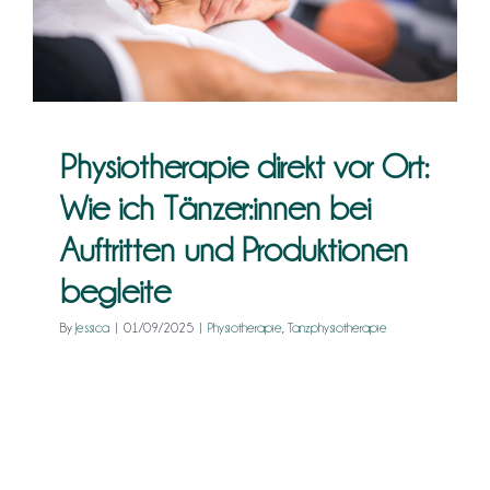
begleite
Kontakt
Physiotherapie
Tanzphysiotherapie
Physiotherapie direkt vor Ort:
Wie ich Tänzer:innen bei
Auftritten und Produktionen
begleite
By
Jessica
|
01/09/2025
|
Physiotherapie
,
Tanzphysiotherapie