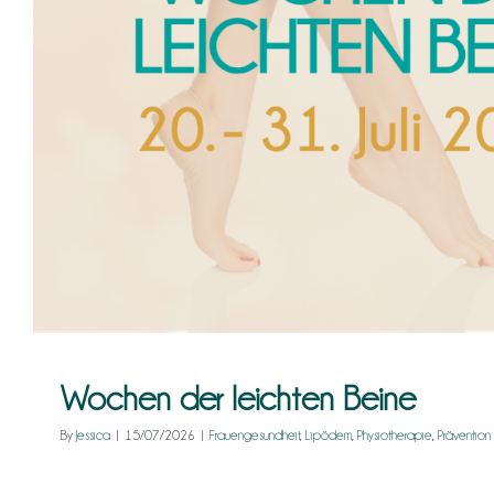
Frauengesundheit
Lipödem
Physiotherapie
Prävent
Wochen der leichten Beine
By
Jessica
|
15/07/2026
|
Frauengesundheit
,
Lipödem
,
Physiotherapie
,
Prävention