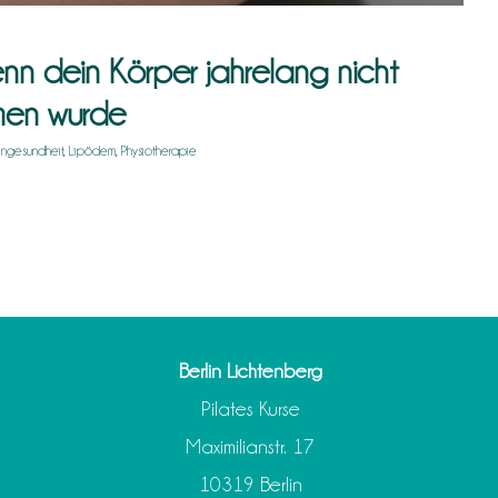
nn dein Körper jahrelang nicht
men wurde
engesundheit
,
Lipödem
,
Physiotherapie
Berlin Lichtenberg
Pilates Kurse
Maximilianstr. 17
10319 Berlin