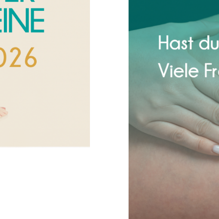
ion
Lipödem – wen