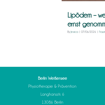
Lipödem – we
ernst genom
By
Jessica
|
07/06/2026
|
Frau
Berlin Weißensee
Physiotherapie & Prävention
Langhansstr. 6
13086 Berlin