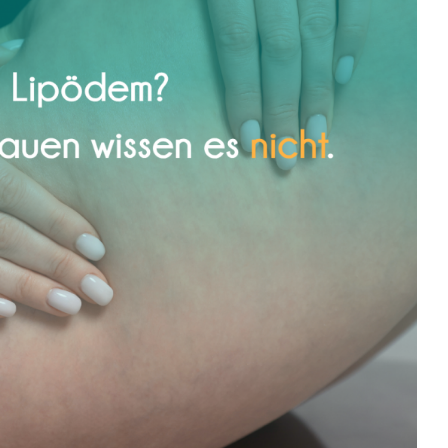
n dein Körper jahrelang nicht ernst
genommen wurde
Frauengesundheit
Lipödem
Physiotherapie