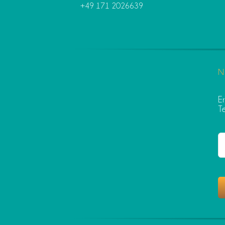
+49 171 2026639
N
E
T