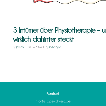
3 Irrtümer über Physiotherapie – 
wirklich dahinter steckt
By
Jessica
|
09/12/2024
|
Physiotherapie
Kontakt
info@stage-physio.de