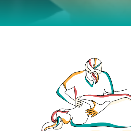
3 Irrtümer über Physiotherapie – und
dahinter steckt
Physiotherapie