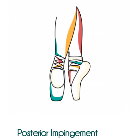
Kontakt
Posterior Impingement Syndrom:
Ursachen, Symptome und
Behandlung bei Tänzern
Physiotherapie
Posterior Impingement