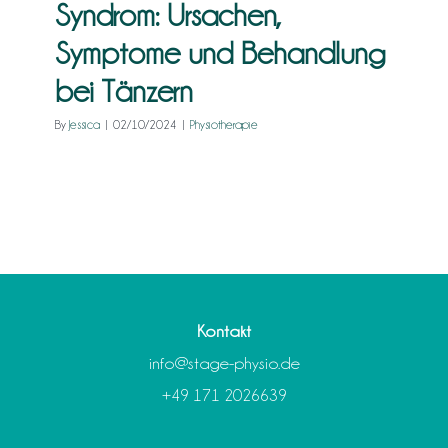
Syndrom: Ursachen,
Symptome und Behandlung
bei Tänzern
By
Jessica
|
02/10/2024
|
Physiotherapie
Kontakt
info@stage-physio.de
+49 171 2026639