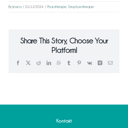
By
Jessica
|
01/12/2024
|
Physiotherapie
,
Tanzphysiotherapie
Share This Story, Choose Your
Platform!
Facebook
X
Reddit
LinkedIn
WhatsApp
Tumblr
Pinterest
Vk
Xing
Email
Kontakt