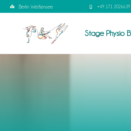
Skip
Berlin Weißensee
+49 171 2026639
to
content
Stage Physio Be