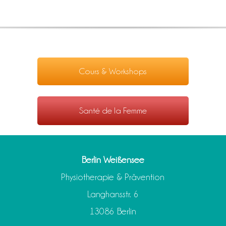
Cours & Workshops
Santé de la Femme
Berlin Weißensee
Physiotherapie & Prävention
Langhansstr. 6
13086 Berlin