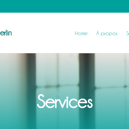
rlin
Home
À propos
S
Services