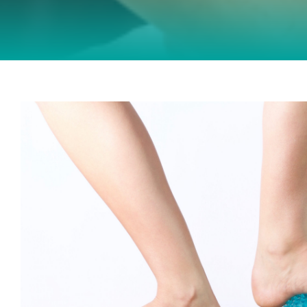
Chronische Sprunggelenksinsta
Physiotherapie
Tanzphysiotherapie