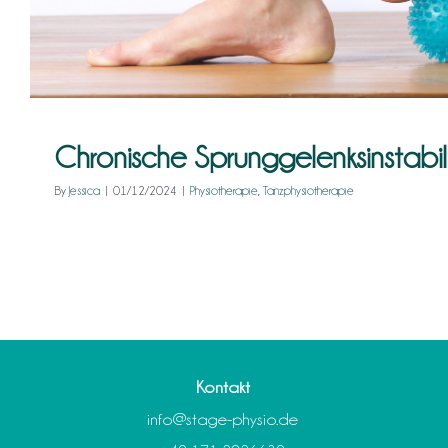
Chronische Sprunggelenksinstabil
By
Jessica
|
01/12/2024
|
Physiotherapie
,
Tanzphysiotherapie
Kontakt
info@stage-physio.de