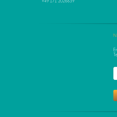
+49 171 2026639
N
E
T