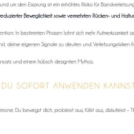
und um den Eisprung ist ein erhöhtes Risiko für Bandverletzun
reduzierter Beweglichkeit sowie vermehrten Rücken- und Halt
ävention: In bestimmten Phasen lohnt sich mehr Aufmerksamkeit 
ernst, deine eigenen Signale zu deuten und Verletzungsrisiken f
Ansatz und einem hübsch designten Mythos.
S DU SOFORT ANWENDEN KANNS
ormone. Du bewegst dich, probierst aus, füllst aus, diskutierst 