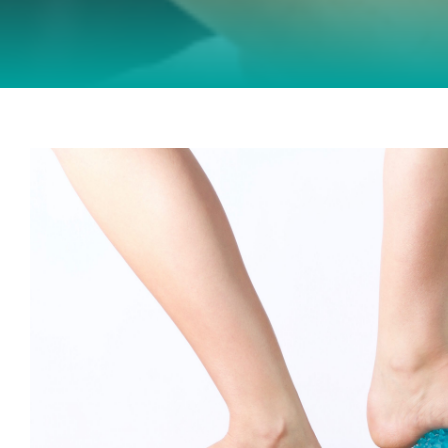
Chronische Sprunggelenksinsta
Physiotherapie
Tanzphysiotherapie