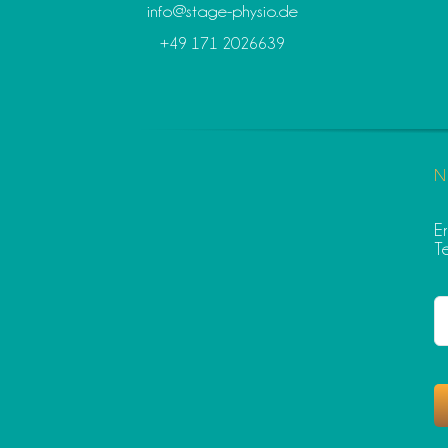
info@stage-physio.de
+49 171 2026639
N
E
T