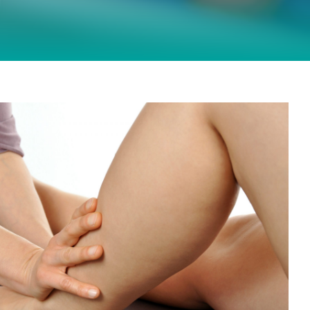
Impingement-Syndrom – Wenn das
Sprunggelenk blockiert
Physiotherapie