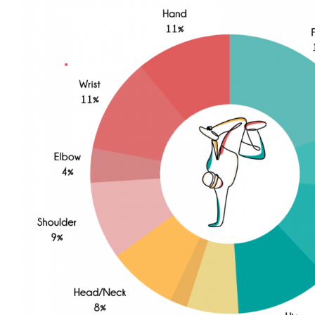
Verletzungen im Hip Hop: Höher a
Physiotherapie