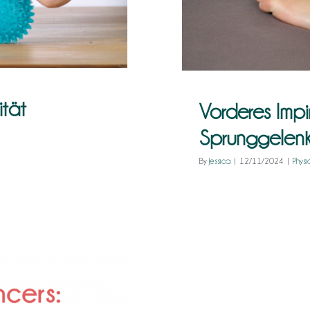
ität
Vorderes Imp
Sprunggelenk 
By
Jessica
|
12/11/2024
|
Physi